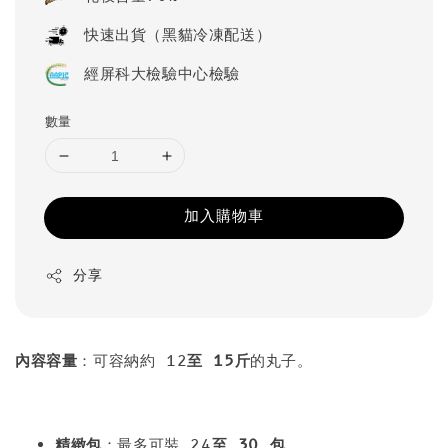
快速出貨（黑貓冷凍配送）
經屏科大檢驗中心檢驗
數量
加入購物車
分享
內容容量
：可容納約 12
至 15斤
的丸子。
精緻包
：最多可裝 24
至 30 包
。