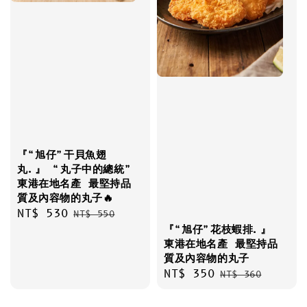
『“旭仔”干貝魚翅
丸.』 “丸子中的總統”
東港在地名產 最堅持品
質及內容物的丸子🔥
Sale
NT$ 530
Regular
NT$ 550
『“旭仔”花枝蝦排.』
price
price
東港在地名產 最堅持品
質及內容物的丸子
Sale
NT$ 350
Regular
NT$ 360
price
price