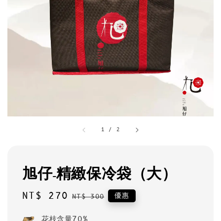
1
/
2
旭仔-精緻保冷袋（大）
Sale
NT$ 270
Regular
優惠
NT$ 300
price
price
花枝含量70%