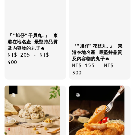
『“旭仔”干貝丸.』 東
港在地名產 最堅持品質
『“旭仔”花枝丸.』 東
及內容物的丸子🔥
港在地名產 最堅持品質
Regular
NT$ 205
-
NT$
及內容物的丸子🔥
price
400
Regular
NT$ 155
-
NT$
price
300
優惠
優惠