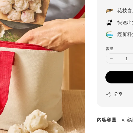
price
花枝含
快速出
經屏科
數量
分享
內容容量
：可