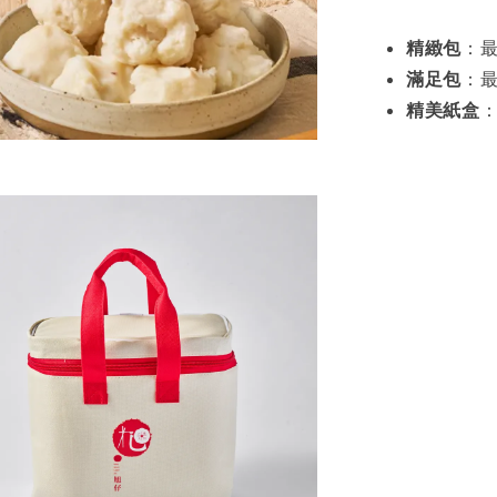
精緻包
：
滿足包
：
精美紙盒