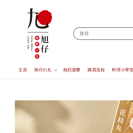
搜尋
主頁
旭仔の丸
熱烈迴響
購買流程
料理小學