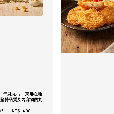
仔”干貝丸.』 東港在地
最堅持品質及內容物的丸
ar
05
-
NT$ 400