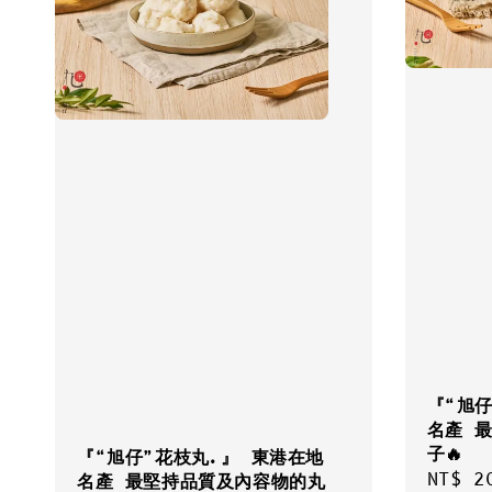
『“旭
名產 
子🔥
『“旭仔”花枝丸.』 東港在地
Regul
NT$ 2
名產 最堅持品質及內容物的丸