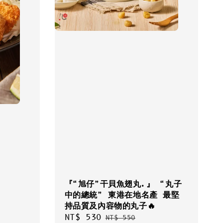
『“旭仔”干貝魚翅丸.』 “丸子
中的總統” 東港在地名產 最堅
持品質及內容物的丸子🔥
Sale
NT$ 530
Regular
NT$ 550