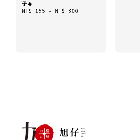
price
子🔥
Regular
NT$ 155
-
NT$ 300
price