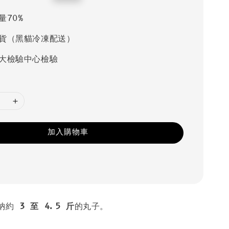
price
量70%
貨（黑貓冷凍配送）
大檢驗中心檢驗
加入購物車
容納約
3 至 4.5 斤
的丸子。