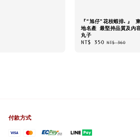
『“旭仔”花枝蝦排.』 
地名產 最堅持品質及內
丸子
Sale
NT$ 350
Regular
NT$ 360
price
price
付款方式